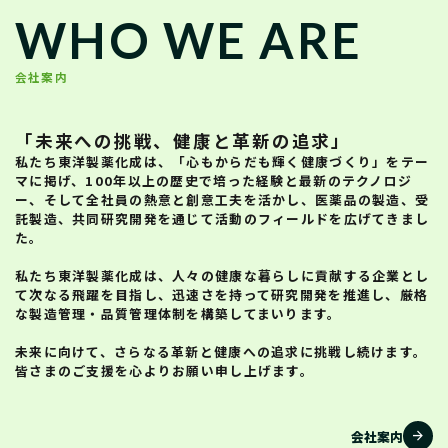
WHO WE ARE
会社案内
「未来への挑戦、健康と革新の追求」
私たち
東洋製薬化成
は、「心もからだも輝く健康づくり」をテー
マに掲げ、100年以上の歴史で培った経験と最新のテクノロジ
ー、そして全社員の熱意と創意工夫を活かし、医薬品の製造、受
託製造、共同研究開発を通じて活動のフィールドを広げてきまし
た。
私たち
東洋製薬化成
は、人々の健康な暮らしに貢献する企業とし
て次なる飛躍を目指し、迅速さを持って研究開発を推進し、厳格
な製造管理・品質管理体制を構築してまいります。
未来に向けて、さらなる革新と健康への追求に挑戦し続けます。
皆さまのご支援を心よりお願い申し上げます。
arrow_forward
会社案内