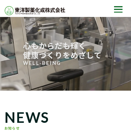
心もからだも輝く
健康づくりをめざして
WELL-BEING
NEWS
お知らせ