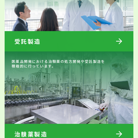
arrow_forward
受託製造
医薬品開発における治験薬の処方開発や受託製造を
積極的に行っています。
arrow_forward
治験薬製造