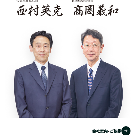
arrow_forward
会社案内-ご挨拶