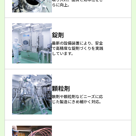
らに向上。
錠剤
最新の設備装置により、安全
で高精度な錠剤づくりを実践
しています。
顆粒剤
散剤や顆粒剤などニーズに応
じた製造にきめ細かく対応。